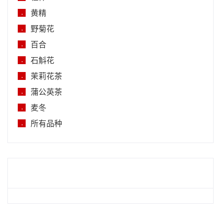
黄精
.
野菊花
.
百合
.
石斛花
.
茉莉花茶
.
蒲公英茶
.
麦冬
.
所有品种
.