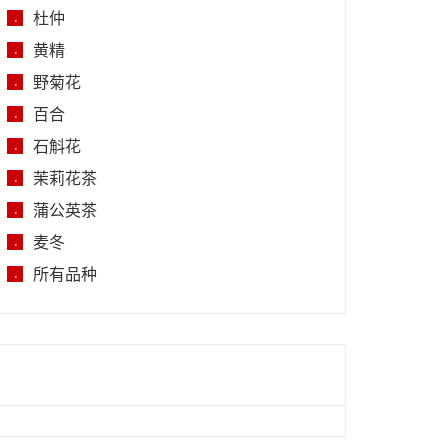
杜仲
.
黄精
.
野菊花
.
百合
.
石斛花
.
茉莉花茶
.
蒲公英茶
.
麦冬
.
所有品种
.