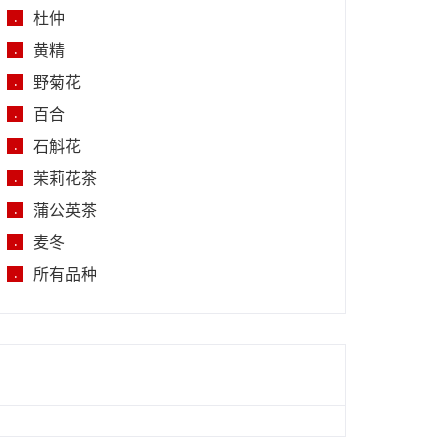
杜仲
.
黄精
.
野菊花
.
百合
.
石斛花
.
茉莉花茶
.
蒲公英茶
.
麦冬
.
所有品种
.